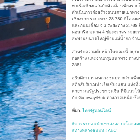
ท่าเรือเชียงแสนกับตัวเมืองเชียงร
ดำเนินการก่อสร้างถนนสายแยกทาง
เชียงราย ระยะทาง 28.780 กิโลเมต
และถนนเชื่อม จ 3 ระยะทาง 2.769 
คอนกรีต ขนาด 4 ช่องจราจร ระยะทา
สะพานขนาดใหญ่ข้ามแม่น้ำกก จำน
สำหรับความคืบหน้าในขณะนี้ อยู่ร
ก่อสร้าง และงานกรุยแนวทาง ถางป่
2561
อธิบดีกรมทางหลวงชนบท กล่าวเพิ่มเต
สติกส์บริเวณท่าเรือเชียงแสน แห่ง
สาธารณรัฐประชาชนจีน ที่มีแนวโน้ม
กับ Gateway/Hub ทางภาคเหนือ ซึ่งจ
ที่มา: 
ไทยรัฐออนไลน์
#ขาวธรกจ
#นำเขาสงออก
#โลจสต
#ทางหลวงชนบท
#AEC