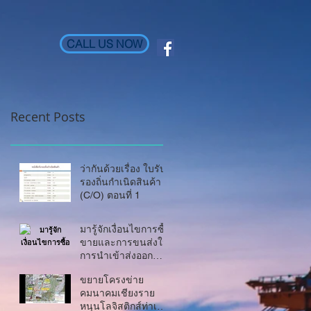
CALL US NOW
Recent Posts
ว่ากันด้วยเรื่อง ใบรับ
รองถิ่นกำเนิดสินค้า
(C/O) ตอนที่ 1
มารู้จักเงื่อนไขการซื้อ
ขายและการขนส่งใน
การนำเข้าส่งออก
สินค้ากันค่ะ (Inco
ขยายโครงข่าย
Term)
คมนาคมเชียงราย
หนุนโลจิสติกส์ท่าเรือ