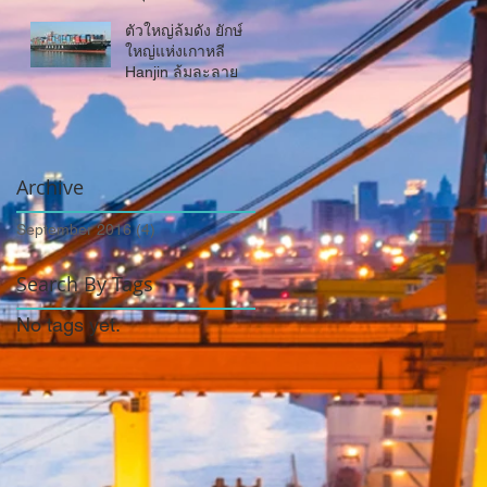
เชียงแสน ไทย-จีน
ตัวใหญ่ล้มดัง ยักษ์
ใหญ่แห่งเกาหลี
Hanjin ล้มละลาย
Archive
September 2016
(4)
4 posts
Search By Tags
No tags yet.